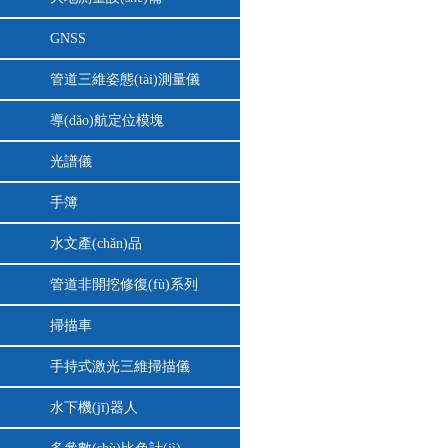
GNSS
管道三維姿態(tài)測量儀
導(dǎo)航定位模塊
光譜儀
手簿
水文產(chǎn)品
管道非開挖修復(fù)系列
掃描車
手持式激光三維掃描儀
水下機(jī)器人